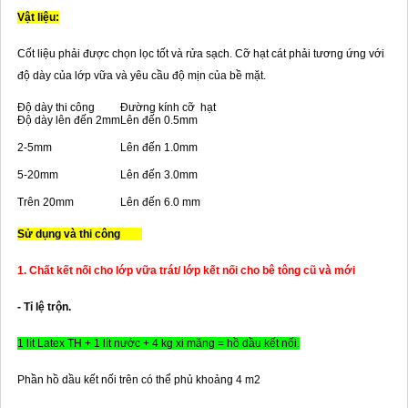
Vật liệu:
Cốt liệu phải được chọn lọc tốt và rửa sạch. Cỡ hạt cát phải tương ứng với
độ dày của lớp vữa và yêu cầu độ mịn của bề mặt.
Độ dày thi công
Đường kính cỡ hạt
Độ dày lên đến 2mm
Lên đến 0.5mm
2-5mm
Lên đến 1.0mm
5-20mm
Lên đến 3.0mm
Trên 20mm
Lên đến 6.0 mm
Sử dụng và thi công
1. Chất kết nối cho lớp vữa trát/ lớp kết nối cho bê tông cũ và mới
- Tỉ lệ trộn.
1 lít Latex TH + 1 lít nước + 4 kg xi măng = hồ dầu kết nối.
Phần hồ dầu kết nối trên có thể phủ khoảng 4 m2