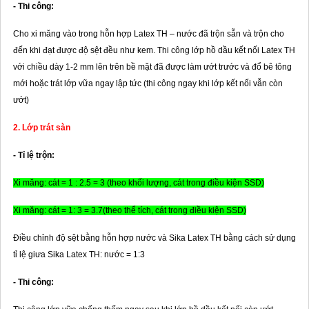
- Thi công:
Cho xi măng vào trong hỗn hợp Latex TH – nước đã trộn sẵn và trộn cho
đến khi đạt được độ sệt đều như kem. Thi công lớp hồ dầu kết nối Latex TH
với chiều dày 1-2 mm lên trên bề mặt đã được làm ướt trước và đổ bê tông
mới hoặc trát lớp vữa ngay lập tức (thi công ngay khi lớp kết nối vẫn còn
ướt)
2. Lớp trát sàn
- Tỉ lệ trộn:
Xi măng: cát = 1 : 2.5 = 3 (theo khối lượng, cát trong điều kiện SSD)
Xi măng: cát = 1: 3 = 3.7(theo thể tích, cát trong điều kiện SSD)
Điều chỉnh độ sệt bằng hỗn hợp nước và Sika Latex TH bằng cách sử dụng
tỉ lệ giưa Sika Latex TH: nước = 1:3
- Thi công: