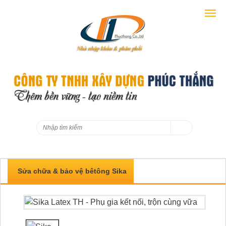
Sửa chữa & bảo vệ bêtông Sika