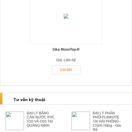
Sika MonoTop-R
Giá:
Liên hệ
Chi tiết
Tư vấn kỹ thuật
ĐẠI LÝ BĂNG
ĐẠI LÝ PHÂN
CẢN NƯỚC PVC
PHỐI FLINKOTE
V20 VÀ O20 TẠI
TẠI HẢI PHÒNG -
QUẢNG NINH
Chính Hãng - Giá
Rẻ