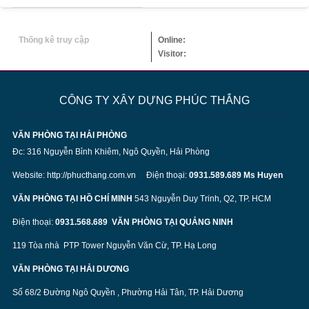
Thống kê truy cập
Online:
Visitor:
CÔNG TY XÂY DỰNG PHÚC THẮNG
VĂN PHÒNG TẠI HẢI PHÒNG
Đc: 316 Nguyễn Bỉnh Khiêm, Ngô Quyền, Hải Phòng
Website:
http://phucthang.com.vn
Điện thoại:
0931.589.689 Ms Huyen
VĂN PHÒNG TẠI HỒ CHÍ MINH
543 Nguyễn Duy Trinh, Q2, TP. HCM
Điện thoại:
0931.568.689
VĂN PHÒNG TẠI QUẢNG NINH
119 Tòa nhà PTP Tower Nguyễn Văn Cừ, TP. Hạ Long
VĂN PHÒNG TẠI HẢI DƯƠNG
Số 68/2 Đường Ngô Quyền , Phường Hải Tân, TP. Hải Dương