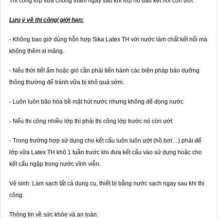
Thi công lớp vữa chống thấm ngay sau khi lớp hồ dầu kết nối còn ướt
Lưu ý về thi công/ giới hạn:
- Không bao giờ dùng hỗn hợp Sika Latex TH với nước làm chất kết nối mà
không thêm xi măng.
- Nếu thời tiết ấm hoặc gió cần phải tiến hành các biện pháp bảo dưỡng
thông thường để tránh vữa bị khô quá sớm.
- Luôn luôn bão hòa bề mặt hút nước nhưng không để đọng nước
- Nếu thi công nhiều lớp thì phải thi công lớp trước nó còn ướt
- Trong trường hợp sử dụng cho kết cấu luôn luôn ướt (hồ bơi…) phải để
lớp vữa Latex TH khô 1 tuần trước khi đưa kết cấu vào sử dụng hoặc cho
kết cấu ngập trong nước vĩnh viễn.
Vệ sinh: Làm sạch tất cả dụng cụ, thiết bị bằng nước sạch ngay sau khi thi
công.
Thông tin về sức khỏe và an toàn: