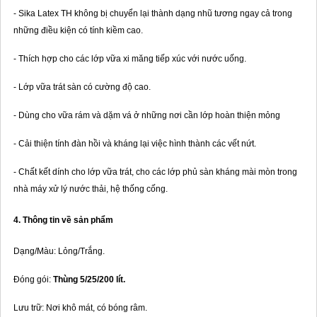
- Sika Latex TH không bị chuyển lại thành dạng nhũ tương ngay cả trong
những điều kiện có tính kiềm cao.
- Thích hợp cho các lớp vữa xi măng tiếp xúc với nước uống.
- Lớp vữa trát sàn có cường độ cao.
- Dùng cho vữa rám và dặm vá ở những nơi cần lớp hoàn thiện mỏng
- Cải thiện tính đàn hồi và kháng lại việc hình thành các vết nứt.
- Chất kết dính cho lớp vữa trát, cho các lớp phủ sàn kháng mài mòn trong
nhà máy xử lý nước thải, hệ thống cống.
4. Thông tin về sản phẩm
Dạng/Màu: Lỏng/Trắng.
Đóng gói:
Thùng 5/25/200 lít.
Lưu trữ: Nơi khô mát, có bóng râm.