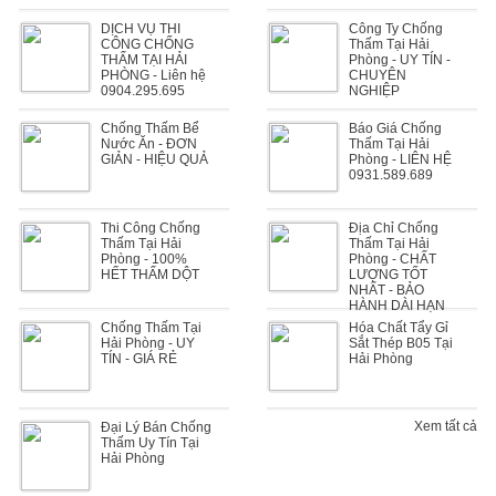
DỊCH VỤ THI
Công Ty Chống
CÔNG CHỐNG
Thấm Tại Hải
THẤM TẠI HẢI
Phòng - UY TÍN -
PHÒNG - Liên hệ
CHUYÊN
0904.295.695
NGHIỆP
Chống Thấm Bể
Báo Giá Chống
Nước Ăn - ĐƠN
Thấm Tại Hải
GIẢN - HIỆU QUẢ
Phòng - LIÊN HỆ
0931.589.689
Thi Công Chống
Địa Chỉ Chống
Thấm Tại Hải
Thấm Tại Hải
Phòng - 100%
Phòng - CHẤT
HẾT THẤM DỘT
LƯỢNG TỐT
NHẤT - BẢO
HÀNH DÀI HẠN
Chống Thấm Tại
Hóa Chất Tẩy Gỉ
Hải Phòng - UY
Sắt Thép B05 Tại
TÍN - GIÁ RẺ
Hải Phòng
Xem tất cả
Đại Lý Bán Chống
Thấm Uy Tín Tại
Hải Phòng