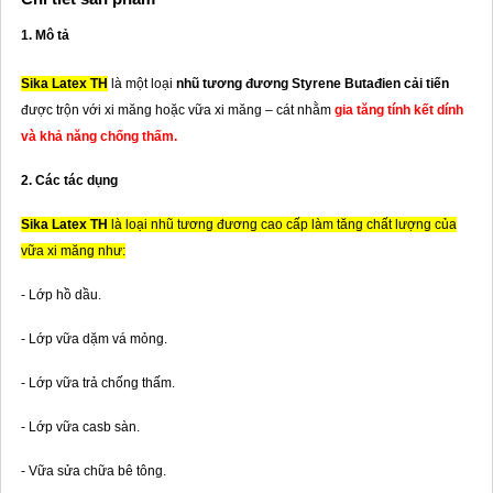
1. Mô tả
Sika Latex TH
là một loại
nhũ tương đương Styrene Butađien cải tiến
được trộn với xi măng hoặc vữa xi măng – cát nhằm
gia tăng tính kết dính
và khả năng chống thấm.
2. Các tác dụng
Sika Latex TH
là loại nhũ tương đương cao cấp làm tăng chất lượng của
vữa xi măng như:
- Lớp hồ dầu.
- Lớp vữa dặm vá mỏng.
- Lớp vữa trả chống thấm.
- Lớp vữa casb sàn.
- Vữa sửa chữa bê tông.