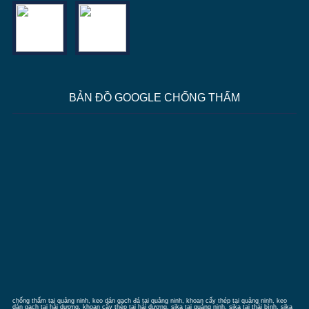
BẢN ĐỒ GOOGLE CHỐNG THẤM
chống thấm tại quảng ninh
, keo dán gạch đá tại quảng ninh, khoan cấy thép tại quảng ninh, keo
dán gạch tại hải dương, khoan cấy thép tại hải dương, sika tại quảng ninh, sika tại thái bình, sika