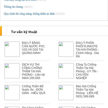
Thông tin chung
(16625)
Quy trình thi công màng chống thấm tự dính
(16325)
Tư vấn kỹ thuật
ĐẠI LÝ BĂNG
ĐẠI LÝ PHÂN
CẢN NƯỚC PVC
PHỐI FLINKOTE
V20 VÀ O20 TẠI
TẠI HẢI PHÒNG -
QUẢNG NINH
Chính Hãng - Giá
Rẻ
DỊCH VỤ THI
Công Ty Chống
CÔNG CHỐNG
Thấm Tại Hải
THẤM TẠI HẢI
Phòng - UY TÍN -
PHÒNG - Liên hệ
CHUYÊN
0904.295.695
NGHIỆP
Chống Thấm Bể
Báo Giá Chống
Nước Ăn - ĐƠN
Thấm Tại Hải
GIẢN - HIỆU QUẢ
Phòng - LIÊN HỆ
0931.589.689