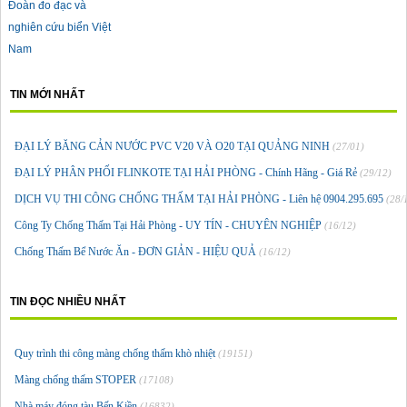
Đoàn đo đạc và
nghiên cứu biển Việt
Nam
TIN MỚI NHẤT
ĐẠI LÝ BĂNG CẢN NƯỚC PVC V20 VÀ O20 TẠI QUẢNG NINH
(27/01)
ĐẠI LÝ PHÂN PHỐI FLINKOTE TẠI HẢI PHÒNG - Chính Hãng - Giá Rẻ
(29/12)
DỊCH VỤ THI CÔNG CHỐNG THẤM TẠI HẢI PHÒNG - Liên hệ 0904.295.695
(28/
Công Ty Chống Thấm Tại Hải Phòng - UY TÍN - CHUYÊN NGHIỆP
(16/12)
Chống Thấm Bể Nước Ăn - ĐƠN GIẢN - HIỆU QUẢ
(16/12)
TIN ĐỌC NHIỀU NHẤT
Quy trình thi công màng chống thấm khò nhiệt
(19151)
Màng chống thấm STOPER
(17108)
Nhà máy đóng tàu Bến Kiền
(16832)