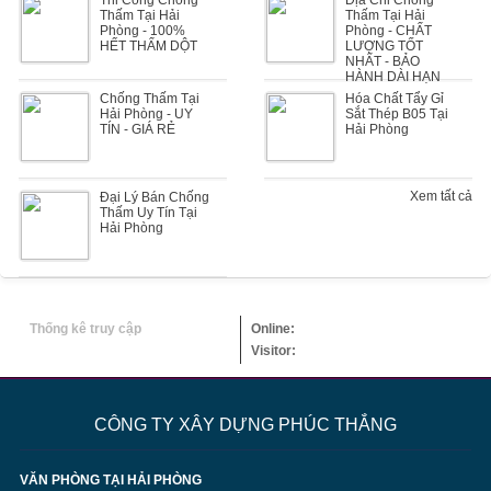
Thi Công Chống
Địa Chỉ Chống
Thấm Tại Hải
Thấm Tại Hải
Phòng - 100%
Phòng - CHẤT
HẾT THẤM DỘT
LƯỢNG TỐT
NHẤT - BẢO
HÀNH DÀI HẠN
Chống Thấm Tại
Hóa Chất Tẩy Gỉ
Hải Phòng - UY
Sắt Thép B05 Tại
TÍN - GIÁ RẺ
Hải Phòng
Xem tất cả
Đại Lý Bán Chống
Thấm Uy Tín Tại
Hải Phòng
Thống kê truy cập
Online:
Visitor:
CÔNG TY XÂY DỰNG PHÚC THẮNG
VĂN PHÒNG TẠI HẢI PHÒNG