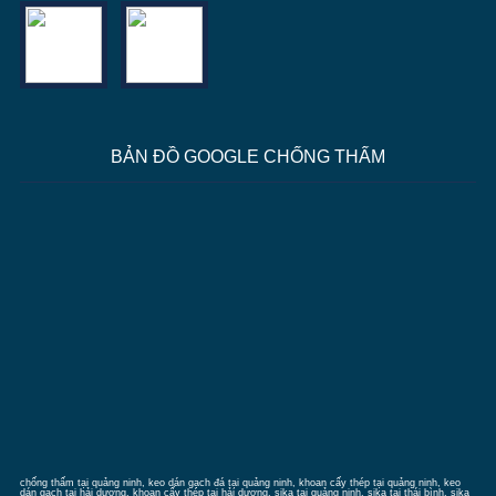
BẢN ĐỒ GOOGLE CHỐNG THẤM
chống thấm tại quảng ninh
, keo dán gạch đá tại quảng ninh, khoan cấy thép tại quảng ninh, keo
dán gạch tại hải dương, khoan cấy thép tại hải dương, sika tại quảng ninh, sika tại thái bình, sika