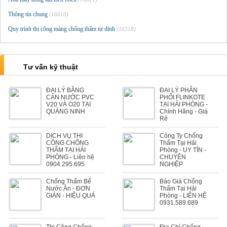
Thông tin chung
(16610)
Quy trình thi công màng chống thấm tự dính
(16318)
Tư vấn kỹ thuật
ĐẠI LÝ BĂNG
ĐẠI LÝ PHÂN
CẢN NƯỚC PVC
PHỐI FLINKOTE
V20 VÀ O20 TẠI
TẠI HẢI PHÒNG -
QUẢNG NINH
Chính Hãng - Giá
Rẻ
DỊCH VỤ THI
Công Ty Chống
CÔNG CHỐNG
Thấm Tại Hải
THẤM TẠI HẢI
Phòng - UY TÍN -
PHÒNG - Liên hệ
CHUYÊN
0904.295.695
NGHIỆP
Chống Thấm Bể
Báo Giá Chống
Nước Ăn - ĐƠN
Thấm Tại Hải
GIẢN - HIỆU QUẢ
Phòng - LIÊN HỆ
0931.589.689