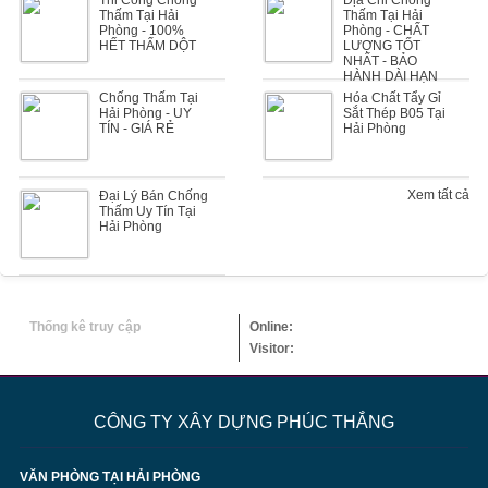
Thi Công Chống
Địa Chỉ Chống
Thấm Tại Hải
Thấm Tại Hải
Phòng - 100%
Phòng - CHẤT
HẾT THẤM DỘT
LƯỢNG TỐT
NHẤT - BẢO
HÀNH DÀI HẠN
Chống Thấm Tại
Hóa Chất Tẩy Gỉ
Hải Phòng - UY
Sắt Thép B05 Tại
TÍN - GIÁ RẺ
Hải Phòng
Xem tất cả
Đại Lý Bán Chống
Thấm Uy Tín Tại
Hải Phòng
Thống kê truy cập
Online:
Visitor:
CÔNG TY XÂY DỰNG PHÚC THẮNG
VĂN PHÒNG TẠI HẢI PHÒNG