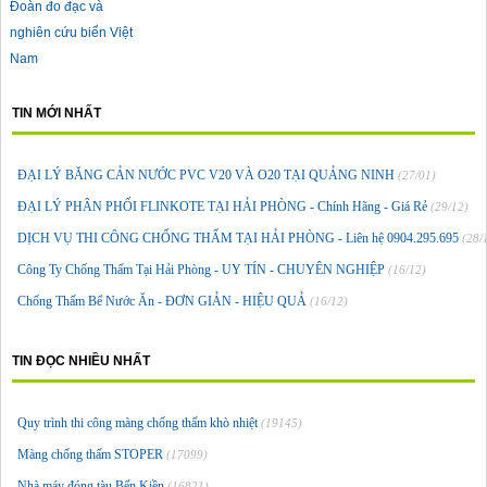
Đoàn đo đạc và
nghiên cứu biển Việt
Nam
TIN MỚI NHẤT
ĐẠI LÝ BĂNG CẢN NƯỚC PVC V20 VÀ O20 TẠI QUẢNG NINH
(27/01)
ĐẠI LÝ PHÂN PHỐI FLINKOTE TẠI HẢI PHÒNG - Chính Hãng - Giá Rẻ
(29/12)
DỊCH VỤ THI CÔNG CHỐNG THẤM TẠI HẢI PHÒNG - Liên hệ 0904.295.695
(28/
Công Ty Chống Thấm Tại Hải Phòng - UY TÍN - CHUYÊN NGHIỆP
(16/12)
Chống Thấm Bể Nước Ăn - ĐƠN GIẢN - HIỆU QUẢ
(16/12)
TIN ĐỌC NHIỀU NHẤT
Quy trình thi công màng chống thấm khò nhiệt
(19145)
Màng chống thấm STOPER
(17099)
Nhà máy đóng tàu Bến Kiền
(16821)