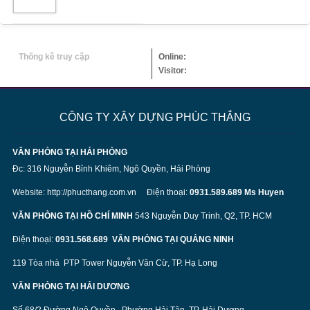
Thống kê truy cập
Online:
Visitor:
CÔNG TY XÂY DỰNG PHÚC THẮNG
VĂN PHÒNG TẠI HẢI PHÒNG
Đc: 316 Nguyễn Bỉnh Khiêm, Ngô Quyền, Hải Phòng
Website:
http://phucthang.com.vn
Điện thoại:
0931.589.689 Ms Huyen
VĂN PHÒNG TẠI HỒ CHÍ MINH
543 Nguyễn Duy Trinh, Q2, TP. HCM
Điện thoại:
0931.568.689
VĂN PHÒNG TẠI QUẢNG NINH
119 Tòa nhà PTP Tower Nguyễn Văn Cừ, TP. Hạ Long
VĂN PHÒNG TẠI HẢI DƯƠNG