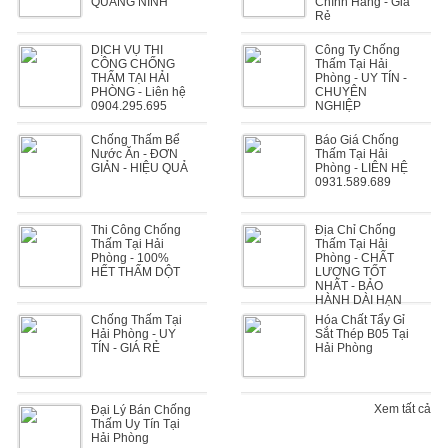
QUẢNG NINH
Chính Hãng - Giá
Rẻ
DỊCH VỤ THI
Công Ty Chống
CÔNG CHỐNG
Thấm Tại Hải
THẤM TẠI HẢI
Phòng - UY TÍN -
PHÒNG - Liên hệ
CHUYÊN
0904.295.695
NGHIỆP
Chống Thấm Bể
Báo Giá Chống
Nước Ăn - ĐƠN
Thấm Tại Hải
GIẢN - HIỆU QUẢ
Phòng - LIÊN HỆ
0931.589.689
Thi Công Chống
Địa Chỉ Chống
Thấm Tại Hải
Thấm Tại Hải
Phòng - 100%
Phòng - CHẤT
HẾT THẤM DỘT
LƯỢNG TỐT
NHẤT - BẢO
HÀNH DÀI HẠN
Chống Thấm Tại
Hóa Chất Tẩy Gỉ
Hải Phòng - UY
Sắt Thép B05 Tại
TÍN - GIÁ RẺ
Hải Phòng
Xem tất cả
Đại Lý Bán Chống
Thấm Uy Tín Tại
Hải Phòng