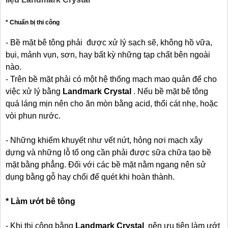
* Chuẩn bị thi công
- Bề mặt bê tông phải được xử lý sạch sẽ, không hồ vữa,
bụi, mảnh vụn, sơn, hay bất kỳ những tạp chất bên ngoài
nào.
- Trên bề mặt phải có một hệ thống mạch mao quản để cho
việc xử lý bằng
Landmark Crystal
. Nếu bề mặt bê tông
quá láng mịn nên cho ăn mòn bằng acid, thổi cát nhẹ, hoặc
vòi phun nước.
- Những khiếm khuyết như vết nứt, hỏng nơi mạch xây
dựng và những lỗ tổ ong cần phải được sữa chữa tạo bề
mặt bằng phẳng. Đối với các bề mặt nằm ngang nên sử
dụng bằng gỗ hay chổi để quét khi hoàn thành.
* Làm ướt bê tông
- Khi thi công bằng
Landmark Crystal
nên ưu tiên làm ướt