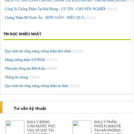
DỊCH VỤ THI CÔNG CHỐNG THẤM TẠI HẢI PHÒNG - Liên hệ 0904.295.695
(28/
Công Ty Chống Thấm Tại Hải Phòng - UY TÍN - CHUYÊN NGHIỆP
(16/12)
Chống Thấm Bể Nước Ăn - ĐƠN GIẢN - HIỆU QUẢ
(16/12)
TIN ĐỌC NHIỀU NHẤT
Quy trình thi công màng chống thấm khò nhiệt
(19154)
Màng chống thấm STOPER
(17113)
Nhà máy đóng tàu Bến Kiền
(16838)
Thông tin chung
(16632)
Quy trình thi công màng chống thấm tự dính
(16327)
Tư vấn kỹ thuật
ĐẠI LÝ BĂNG
ĐẠI LÝ PHÂN
CẢN NƯỚC PVC
PHỐI FLINKOTE
V20 VÀ O20 TẠI
TẠI HẢI PHÒNG -