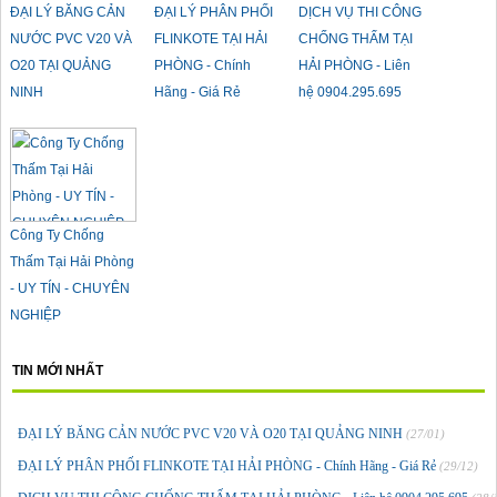
ĐẠI LÝ BĂNG CẢN
ĐẠI LÝ PHÂN PHỐI
DỊCH VỤ THI CÔNG
NƯỚC PVC V20 VÀ
FLINKOTE TẠI HẢI
CHỐNG THẤM TẠI
O20 TẠI QUẢNG
PHÒNG - Chính
HẢI PHÒNG - Liên
NINH
Hãng - Giá Rẻ
hệ 0904.295.695
Công Ty Chống
Thấm Tại Hải Phòng
- UY TÍN - CHUYÊN
NGHIỆP
TIN MỚI NHẤT
ĐẠI LÝ BĂNG CẢN NƯỚC PVC V20 VÀ O20 TẠI QUẢNG NINH
(27/01)
ĐẠI LÝ PHÂN PHỐI FLINKOTE TẠI HẢI PHÒNG - Chính Hãng - Giá Rẻ
(29/12)