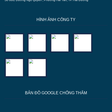
Số 68/2 Đường Ngô Quyền , Phường Hải Tân, TP. Hải Dương
HÌNH ẢNH CÔNG TY
BẢN ĐỒ GOOGLE CHỐNG THẤM